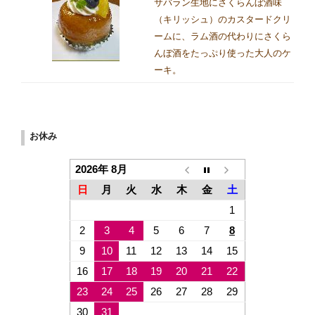
サバラン生地にさくらんぼ酒味
（キリッシュ）のカスタードクリ
ームに、ラム酒の代わりにさくら
んぼ酒をたっぷり使った大人のケ
ーキ。
お休み
2026年 8月
日
月
火
水
木
金
土
1
2
3
4
5
6
7
8
9
10
11
12
13
14
15
16
17
18
19
20
21
22
23
24
25
26
27
28
29
30
31